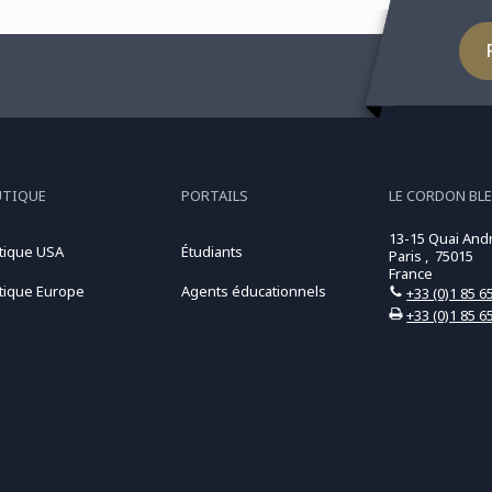
UTIQUE
PORTAILS
LE CORDON BLE
13-15 Quai And
tique USA
Étudiants
Paris , 75015
France
tique Europe
Agents éducationnels
+33 (0)1 85 6
+33 (0)1 85 6