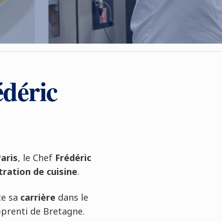
édéric
aris
, le Chef
Frédéric
ation de cuisine
.
te sa
carrière
dans le
pprenti de Bretagne.