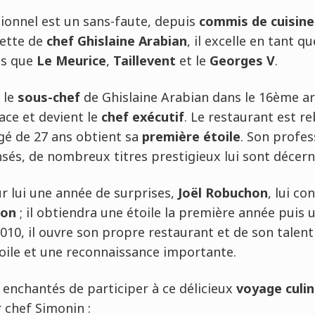
ionnel est un sans-faute, depuis
commis de cuisine
lette de
chef Ghislaine Arabian
, il excelle en tant q
ls que
Le Meurice
,
Taillevent
et le
Georges V
.
 le
sous-chef
de Ghislaine Arabian dans le 16ème a
place et devient le
chef exécutif
. Le restaurant est re
gé de 27 ans obtient sa
première étoile
. Son profe
sés, de nombreux titres prestigieux lui sont décern
r lui une année de surprises,
Joël Robuchon
, lui co
hon
; il obtiendra une étoile la première année puis 
010, il ouvre son propre restaurant et de son talen
oile et une reconnaissance importante.
 enchantés de participer à ce délicieux
voyage culin
r chef Simonin :