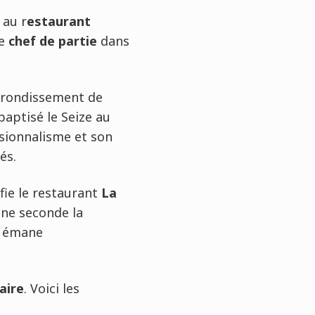
au r
estaurant
ue
chef de partie
dans
rrondissement de
baptisé le Seize au
ssionnalisme et son
és.
nfie le restaurant
La
une seconde la
t émane
aire
. Voici les