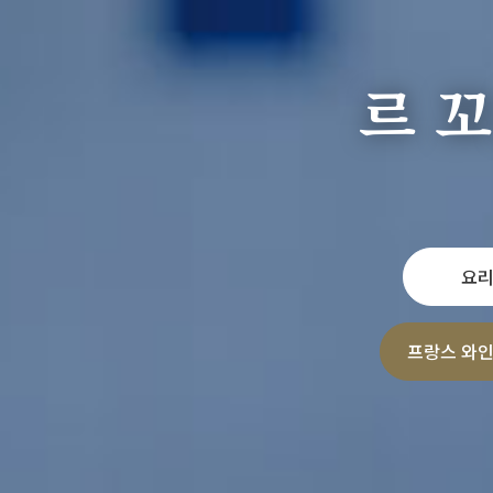
르 
요리
프랑스 와인