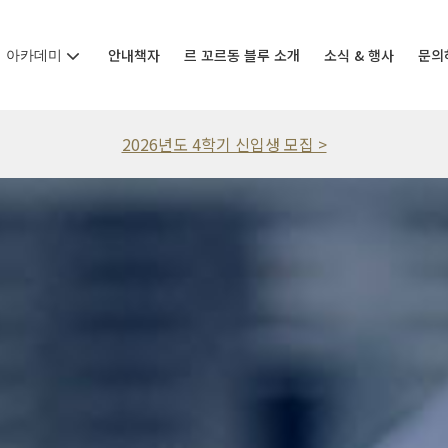
아카데미
안내책자
르 꼬르동 블루 소개
소식 & 행사
문의
2026년도 4학기 신입생 모집 >