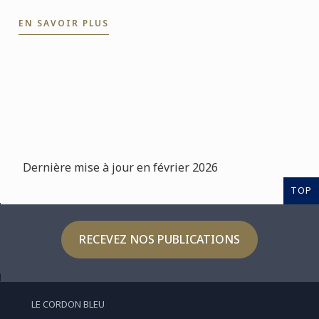
encore plus loin. Avec l’application professionnelle,
EN SAVOIR PLUS
les ...
Dernière mise à jour en février 2026
TOP
RECEVEZ NOS PUBLICATIONS
LE CORDON BLEU