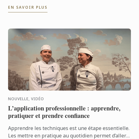
Frédéric Hoël s’est rendu à Lima pour partager le
EN SAVOIR PLUS
savoir-faire de ...
NOUVELLE, VIDÉO
L’application professionnelle : apprendre,
pratiquer et prendre confiance
Apprendre les techniques est une étape essentielle.
Les mettre en pratique au quotidien permet d’aller