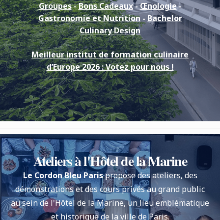
Groupes
-
Bons Cadeaux
-
Œnologie
-
Gastronomie et Nutrition
-
Bachelor
Culinary Design
Meilleur institut de formation culinaire
d’Europe 2026 : Votez pour nous !
Ateliers à l'Hôtel de la Marine
Le Cordon Bleu Paris
propose des ateliers, des
démonstrations et des cours privés au grand public
au sein de l'Hôtel de la Marine, un lieu emblématique
et historique de la ville de Paris.