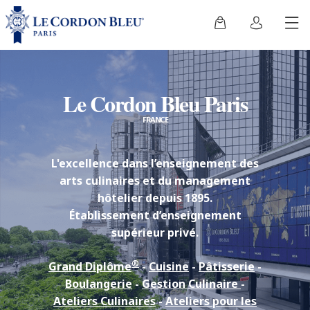
Le Cordon Bleu Paris
FRANCE
L'excellence dans l’enseignement des
arts culinaires et du management
hôtelier depuis 1895.
Établissement d’enseignement
supérieur privé.
®
Grand Diplôme
-
Cuisine
-
Pâtisserie
-
Boulangerie
-
Gestion Culinaire
-
Ateliers Culinaires
-
Ateliers pour les