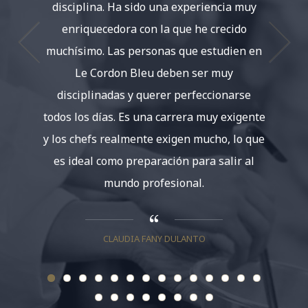
disciplina. Ha sido una experiencia muy
utiliza
enriquecedora con la que he crecido
que sea
muchísimo. Las personas que estudien en
la cul
Le Cordon Bleu deben ser muy
se enti
disciplinadas y querer perfeccionarse
todos los días. Es una carrera muy exigente
y los chefs realmente exigen mucho, lo que
es ideal como preparación para salir al
mundo profesional.
CLAUDIA FANY DULANTO