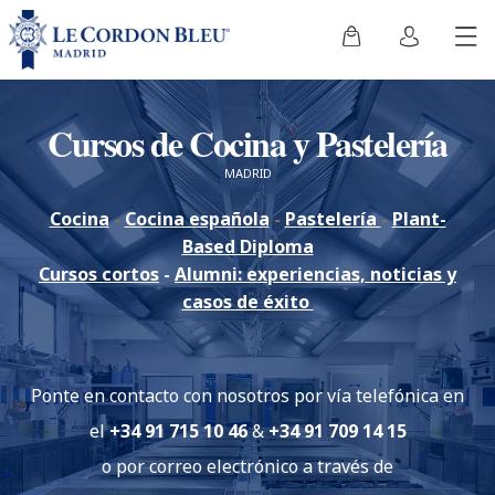
Cursos de Cocina y Pastelería
MADRID
Cocina
-
Cocina española
-
Pastelería
-
Plant-
Based Diploma
Cursos cortos
-
Alumni: experiencias, noticias y
casos de éxito
Ponte en contacto con nosotros por vía telefónica en
el
+34 91 715 10 46
&
+34 91 709 14 15
o por correo electrónico a través de