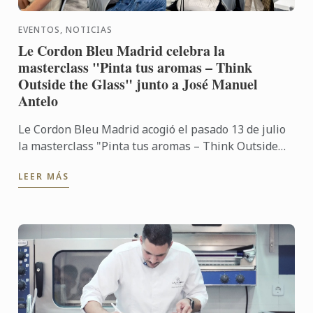
EVENTOS, NOTICIAS
Le Cordon Bleu Madrid celebra la
masterclass "Pinta tus aromas – Think
Outside the Glass" junto a José Manuel
Antelo
Le Cordon Bleu Madrid acogió el pasado 13 de julio
la masterclass "Pinta tus aromas – Think Outside
the Glass", impartida por José Manuel Antelo,
LEER MÁS
experto en ...