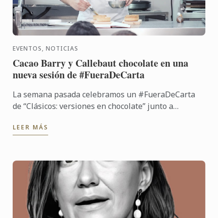
EVENTOS, NOTICIAS
Cacao Barry y Callebaut chocolate en una
nueva sesión de #FueraDeCarta
La semana pasada celebramos un #FueraDeCarta
de “Clásicos: versiones en chocolate” junto a
Callebaut chocolate y Cacao Barry, de la mano del
LEER MÁS
chef José María ...