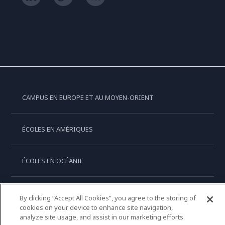
CAMPUS EN EUROPE ET AU MOYEN-ORIENT
ÉCOLES EN AMÉRIQUES
ÉCOLES EN OCÉANIE
ÉCOLES EN ASIE
By clicking “Accept All Cookies”, you agree to the storing of
cookies on your device to enhance site navigation,
analyze site usage, and assist in our marketing efforts.
LE CORDON BLEU INTERNATIONAL