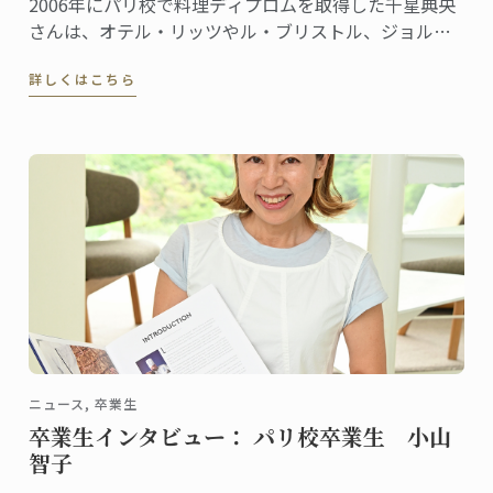
2006年にパリ校で料理ディプロムを取得した千星典央
さんは、オテル・リッツやル・ブリストル、ジョルジ
ュサンクなどの錚々たる一流ホテルで腕を磨き、韓国
詳しくはこちら
の高級リゾート、ヘビチホテル＆リゾートのエグゼク
ティブ副料理長を経て、2023年3月に名門ル・ロイヤ
ル・モンソー ...
ニュース, 卒業生
卒業生インタビュー： パリ校卒業生 小山
智子