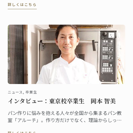
詳しくはこちら
ラン一つ星のレストラン「akinagao」とのコラボレー
ションにより生まれました。
ニュース, 卒業生
インタビュー：東京校卒業生 岡本 智美
パン作りに悩みを抱える人々が全国から集まるパン教
室「アルーチ」。作り方だけでなく、理論からしっか
りと学び、共に悩みを解決するスタイルが人気で、レ
詳しくはこちら