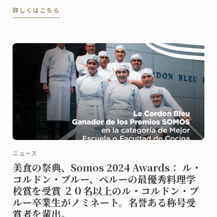
美しいケーキや総菜、パンが並び、訪れる人の歓声を
詳しくはこちら
誘います。
ニュース
美食の祭典、Somos 2024 Awards： ル・
コルドン・ブルー、ペルーの最優秀料理学
校賞を受賞 ２０名以上のル・コルドン・ブ
ルー卒業生がノミネート。名誉ある称号受
賞者を輩出。