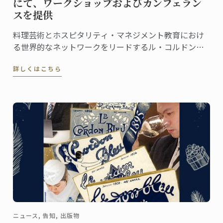
にて、ワークショップおよびカンフェラン
スを提供
料理芸術とホスピタリティ・マネジメント教育におけ
る世界的なネットワークをリードするル・コルドン・
ブルーは、この度、フランス文化財センター (Centre
詳しくはこちら
des Monuments Nationaux, CMN）より、パリのオテ
ル・ドゥ・ラ・マリン (Hôtel de la Marine) ...
ニュース, 告知, 出版物