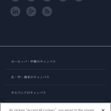
ヨーロッパ・中東のキャンパス
北・中・南米のキャンパス
オセアニアのキャンパス
アジアのキャンパス
By clicking “Accept All Cookies”, you agree to the storing