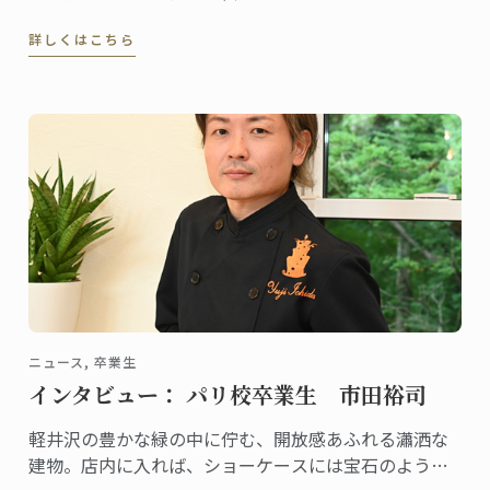
も関わらず、本格的なタイ料理を提供する名店として
詳しくはこちら
既に評判、地元客はもちろん、遠くから足を延ばす人
やファンの予約が絶えません。
ニュース, 卒業生
インタビュー： パリ校卒業生 市田裕司
軽井沢の豊かな緑の中に佇む、開放感あふれる瀟洒な
建物。店内に入れば、ショーケースには宝石のように