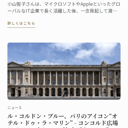
小山智子さんは、マイクロソフトやAppleといったグロ
ーバルなIT企業で長く活躍した後、一念発起して渡
仏。2023年にパリ校でパンディプロムを取得しまし
詳しくはこちら
た。
ニュース
ル・コルドン・ブルー、パリのアイコン“オ
テル・ドゥ・ラ・マリン” - コンコルド広場