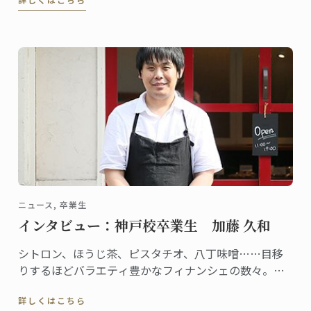
ッスンはいつも満席です。「アルーチ」を主宰する岡
本智美さんは2012年に東京校でパンディプロムを取得
しました。
ニュース, 卒業生
インタビュー：神戸校卒業生 加藤 久和
シトロン、ほうじ茶、ピスタチオ、八丁味噌……目移
りするほどバラエティ豊かなフィナンシェの数々。素
材にこだわったお菓子が並ぶフィナンシェリーアッシ
詳しくはこちら
ュは、全国的にも珍しいフィナンシェの専門店です。