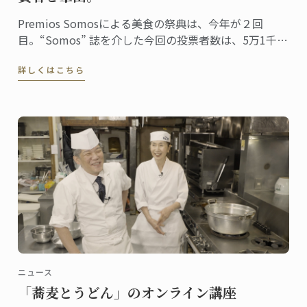
Premios Somosによる美食の祭典は、今年が２回
目。“Somos” 誌を介した今回の投票者数は、5万1千人
に上りました。同誌は、ペルーの最高シェフ、レスト
詳しくはこちら
ラン、および関連企業を称え４０部門における受賞
者・受賞団体を発表。授賞式は、バランコにあるペド
ロ・デ・オスマ博物館で行われました。
ニュース
「蕎麦とうどん」のオンライン講座