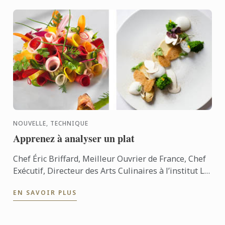
NOUVELLE, TECHNIQUE
Apprenez à analyser un plat
Chef Éric Briffard, Meilleur Ouvrier de France, Chef
Exécutif, Directeur des Arts Culinaires à l’institut Le
Cordon Bleu Paris vous explique comment analyser
EN SAVOIR PLUS
un ...