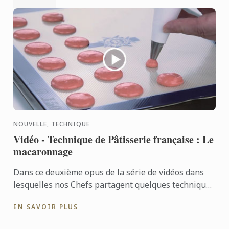
NOUVELLE, TECHNIQUE
Vidéo - Technique de Pâtisserie française : Le
macaronnage
Dans ce deuxième opus de la série de vidéos dans
lesquelles nos Chefs partagent quelques techniques
de la cuisine française classique, nous vous
EN SAVOIR PLUS
montrons ...