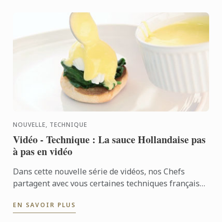
NOUVELLE, TECHNIQUE
Vidéo - Technique : La sauce Hollandaise pas
à pas en vidéo
Dans cette nouvelle série de vidéos, nos Chefs
partagent avec vous certaines techniques françaises
qu’ils transmettent aux 20 000 étudiants que Le
EN SAVOIR PLUS
Cordon Bleu ...