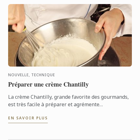
NOUVELLE, TECHNIQUE
Préparer une crème Chantilly
La crème Chantilly, grande favorite des gourmands,
est très facile à préparer et agrémente
merveilleusement de nombreux desserts. La clé de
EN SAVOIR PLUS
la réussite, une ...