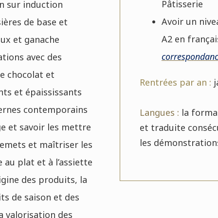
Pâtisserie
n sur induction
Avoir un nive
ières de base et
A2 en frança
eux et ganache
correspondanc
ations avec des
e chocolat et
Rentrées par an :
j
ants et épaississants
dernes contemporains
Langues :
la forma
e et savoir les mettre
et traduite consé
les démonstrations
remets et maîtriser les
au plat et à l’assiette
gine des produits, la
its de saison et des
la valorisation des