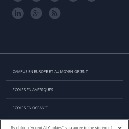
CAMPUS EN EUROPE ET AU MOYEN-ORIENT
ÉCOLES EN AMÉRIQUES
ÉCOLES EN OCÉANIE
ÉCOLES EN ASIE
By clicking “Accept All Cookies”, you agree to the storing of