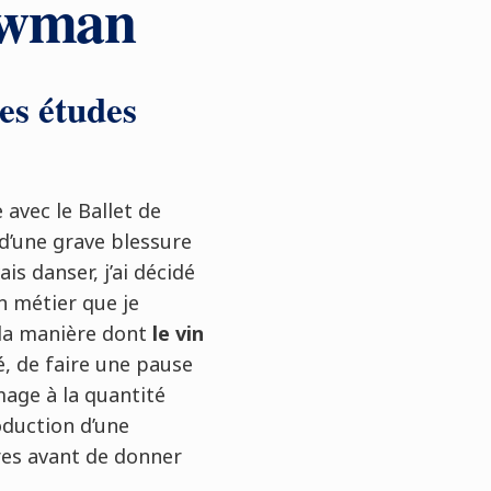
ewman
es études
 avec le Ballet de
 d’une grave blessure
is danser, j’ai décidé
n métier que je
 la manière dont
le vin
é, de faire une pause
mage à la quantité
oduction d’une
res avant de donner