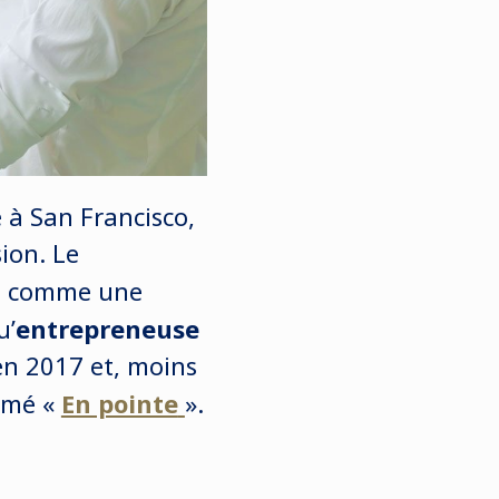
 à San Francisco,
ion. Le
u comme une
u’
entrepreneuse
en 2017 et, moins
mé «
En pointe
».