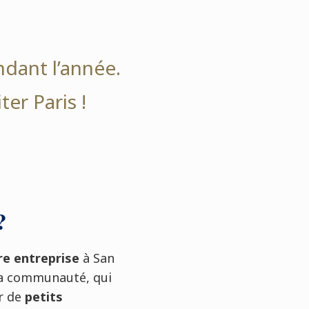
ndant l’année.
ter Paris !
?
e entreprise
à San
 la communauté, qui
r de
petits