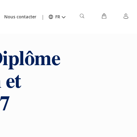
Nous contacter
FR
Diplôme
 et
7