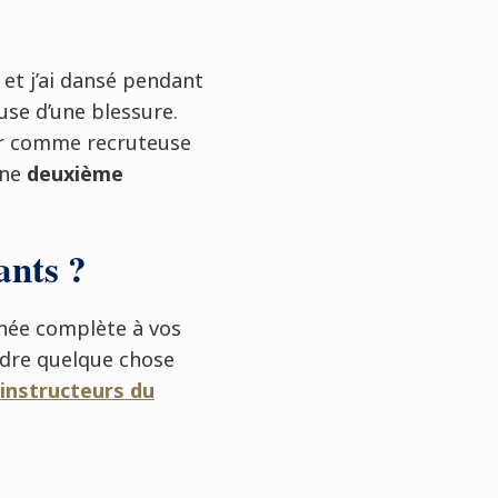
 et j’ai dansé pendant
use d’une blessure.
ller comme recruteuse
une
deuxième
ants ?
née complète à vos
ndre quelque chose
 instructeurs du