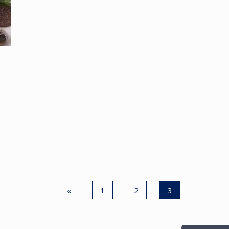
«
1
2
3