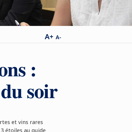
A+
A-
ons :
 du soir
rtes et vins rares
3 étoiles au guide