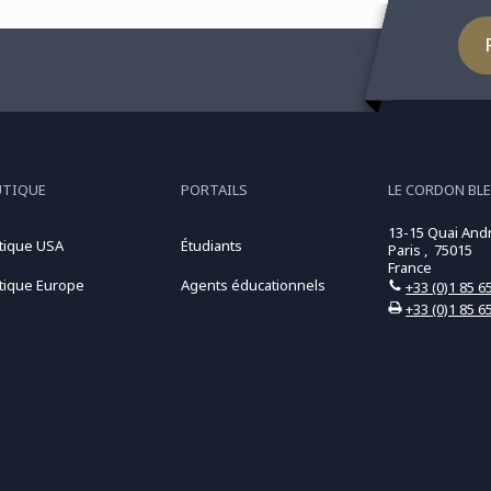
UTIQUE
PORTAILS
LE CORDON BLE
13-15 Quai And
tique USA
Étudiants
Paris , 75015
France
tique Europe
Agents éducationnels
+33 (0)1 85 6
+33 (0)1 85 6