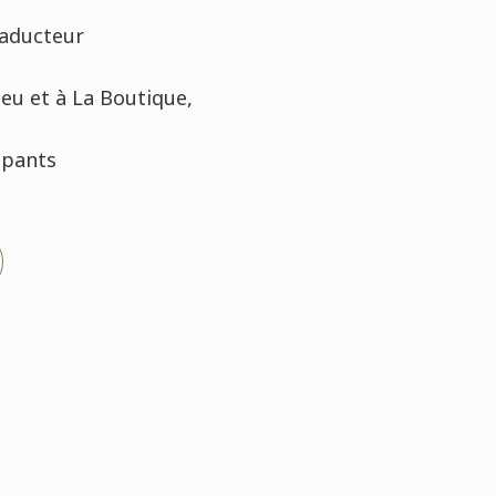
raducteur
leu et à La Boutique,
cipants