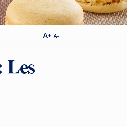
A+
A-
: Les