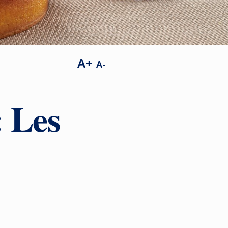
A+
A-
: Les