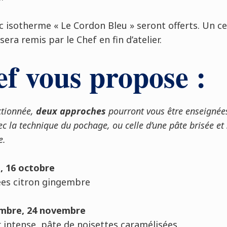
c isotherme « Le Cordon Bleu » seront offerts. Un cer
era remis par le Chef en fin d’atelier.
f vous propose :
ectionnée,
deux approches
pourront vous être enseignées
ec la technique du pochage, ou celle d’une pâte brisée et 
e.
s, 16 octobre
tées citron gingembre
tembre, 24 novembre
r intense, pâte de noisettes caramélisées