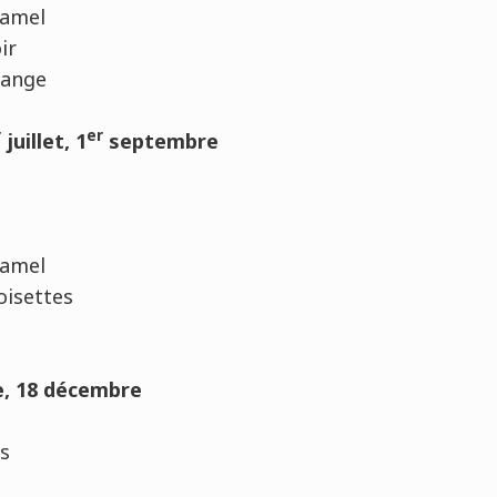
ramel
ir
range
r
er
juillet, 1
septembre
ramel
isettes
re, 18 décembre
ts