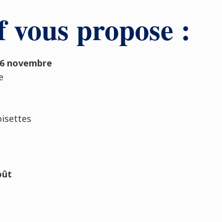
 vous propose :
 26 novembre
e
oisettes
oût