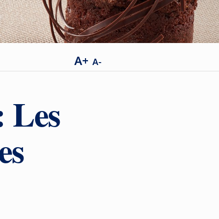
A+
A-
: Les
es