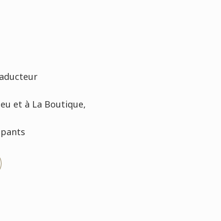
raducteur
leu et à La Boutique,
cipants