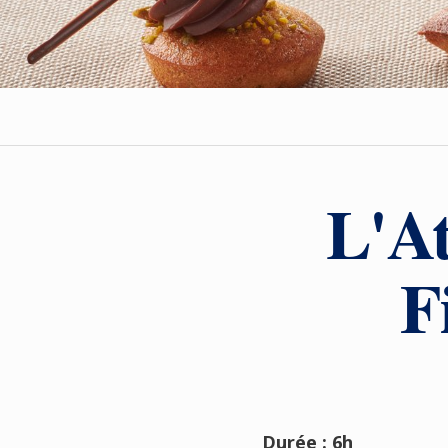
L'At
F
Durée : 6h