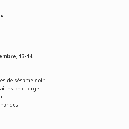
e !
ptembre, 13-14
nes de sésame noir
graines de courge
n
 amandes