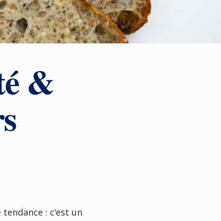
té &
rs
 tendance : c'est un