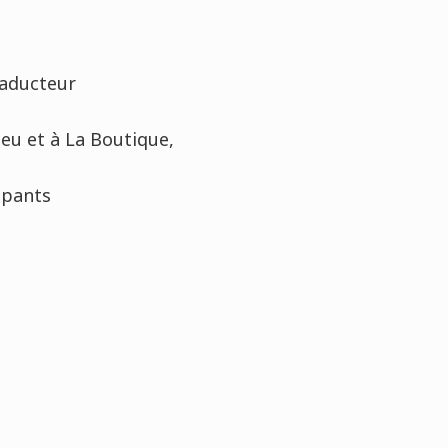
raducteur
leu et à La Boutique,
cipants