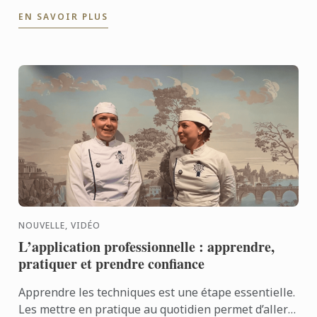
Frédéric Hoël s’est rendu à Lima pour partager le
EN SAVOIR PLUS
savoir-faire de ...
NOUVELLE, VIDÉO
L’application professionnelle : apprendre,
pratiquer et prendre confiance
Apprendre les techniques est une étape essentielle.
Les mettre en pratique au quotidien permet d’aller