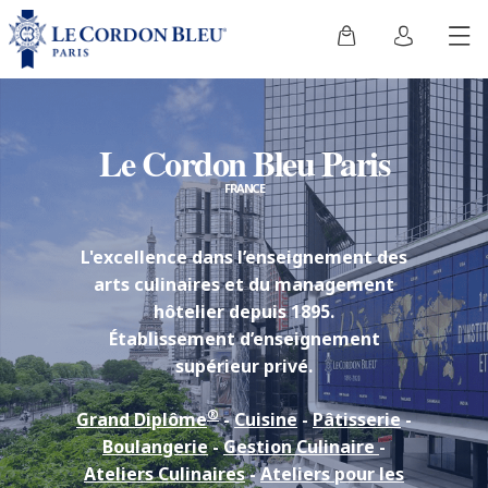
Le Cordon Bleu Paris
FRANCE
L'excellence dans l’enseignement des
arts culinaires et du management
hôtelier depuis 1895.
Établissement d’enseignement
supérieur privé.
®
Grand Diplôme
-
Cuisine
-
Pâtisserie
-
Boulangerie
-
Gestion Culinaire
-
Ateliers Culinaires
-
Ateliers pour les