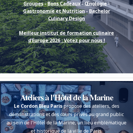
Groupes
-
Bons Cadeaux
-
Œnologie
-
Gastronomie et Nutrition
-
Bachelor
Culinary Design
Meilleur institut de formation culinaire
d’Europe 2026 : Votez pour nous !
Ateliers à l'Hôtel de la Marine
Le Cordon Bleu Paris
propose des ateliers, des
démonstrations et des cours privés au grand public
au sein de l'Hôtel de la Marine, un lieu emblématique
et historique de la ville de Paris.