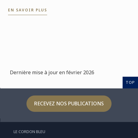
encore plus loin. Avec l’application professionnelle,
EN SAVOIR PLUS
les ...
Dernière mise à jour en février 2026
TOP
RECEVEZ NOS PUBLICATIONS
LE CORDON BLEU