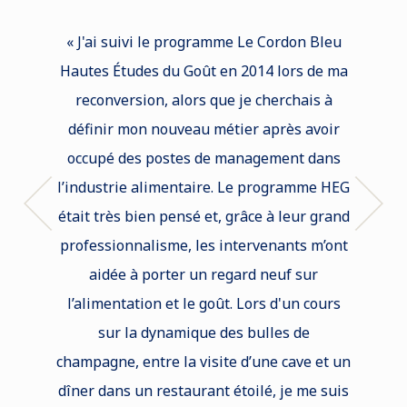
« J'ai suivi le programme Le Cordon Bleu
« J’ai
Hautes Études du Goût en 2014 lors de ma
Hautes
reconversion, alors que je cherchais à
j’avai
définir mon nouveau métier après avoir
autre
occupé des postes de management dans
dans l
l’industrie alimentaire. Le programme HEG
deux
était très bien pensé et, grâce à leur grand
conten
professionnalisme, les intervenants m’ont
calend
aidée à porter un regard neuf sur
profess
l’alimentation et le goût. Lors d'un cours
Univer
sur la dynamique des bulles de
et de
champagne, entre la visite d’une cave et un
parf
dîner dans un restaurant étoilé, je me suis
Chaque