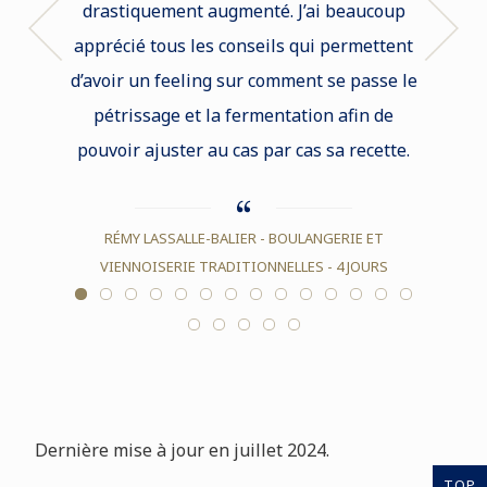
drastiquement augmenté. J’ai beaucoup
BARDET q
apprécié tous les conseils qui permettent
toute
d’avoir un feeling sur comment se passe le
boutiqu
pétrissage et la fermentation afin de
pouvoir ajuster au cas par cas sa recette.
NINA 
RÉMY LASSALLE-BALIER - BOULANGERIE ET
VIENNOISERIE TRADITIONNELLES - 4 JOURS
Dernière mise à jour en juillet 2024.
TOP