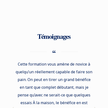
Témoignages
Cette formation vous amène de novice à
Je reco
quelqu’un réellement capable de faire son
tout
pain. On peut en tirer un grand bénéfice
culinai
en tant que complet débutant, mais je
a la 
pense qu’avec ne serait-ce que quelques
satisfa
essais À la maison, le bénéfice en est
et vi