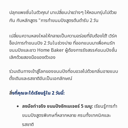
ปลุกแพชชั่นในตัวคุณ! มาเปลี่ยนบ่ายว่างๆ ให้หอมกรุ่นไปด้วย
กัน กับหลักสูตร "การทำขนมปังสูตรต้นตำรับ 2 วัน
เปลี่ยนความหลงใหลให้กลายเป็นความอร่อยที่จับต้องได้! เวิร์ค
ช็อปการทำขนมปัง 2 วันในช่วงบ่าย ที่ออกแบบมาเพื่อคนรัก
ขนมปังและชาว Home Baker ผู้ต้องการรังสรรค์ขนมปังชั้น
เลิศด้วยสองมือของตัวเอง
ร่วมเดินทางเข้าสู่โลกของขนมปังที่อบอวลไปด้วยกลิ่นอายแบบ
ดั้งเดิมและรสชาติอันเป็นเอกลักษณ์
สิ่
งที่คุณจะได้เรียนรู้ใน 2 วันนี้:
ลงมือทำจริง ขนมปังซิกเนเจอร์ 5 เมนู:
เรียนรู้การทำ
ขนมปังสูตรพิเศษที่หลากหลาย ครบทั้งเทคนิคและ
รสชาติ