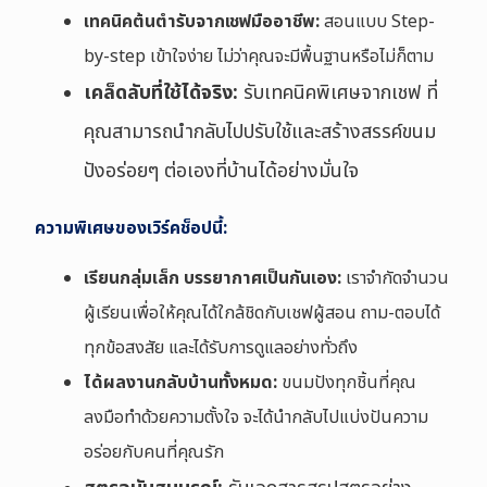
เทคนิคต้นตำรับจากเชฟมืออาชีพ:
สอนแบบ Step-
by-step เข้าใจง่าย ไม่ว่าคุณจะมีพื้นฐานหรือไม่ก็ตาม
เคล็ดลับที่ใช้ได้จริง:
รับเทคนิคพิเศษจากเชฟ ที่
คุณสามารถนำกลับไปปรับใช้และสร้างสรรค์ขนม
ปังอร่อยๆ ต่อเองที่บ้านได้อย่างมั่นใจ
ความพิเศษของเวิร์คช็อปนี้:
เรียนกลุ่มเล็ก บรรยากาศเป็นกันเอง:
เราจำกัดจำนวน
ผู้เรียนเพื่อให้คุณได้ใกล้ชิดกับเชฟผู้สอน ถาม-ตอบได้
ทุกข้อสงสัย และได้รับการดูแลอย่างทั่วถึง
ได้ผลงานกลับบ้านทั้งหมด:
ขนมปังทุกชิ้นที่คุณ
ลงมือทำด้วยความตั้งใจ จะได้นำกลับไปแบ่งปันความ
อร่อยกับคนที่คุณรัก