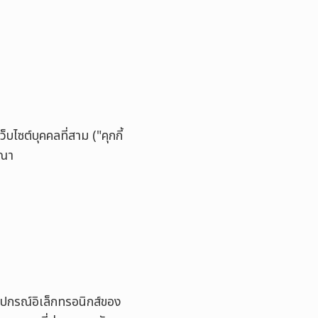
็บไซต์บุคคลที่สาม ("คุกกี้
ษณา
อุปกรณ์อิเล็กทรอนิกส์ของ