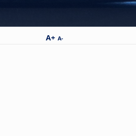
A+
A-