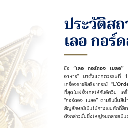
ประวัติสถ
เลอ กอร์
ชื่อ
“เลอ กอร์ดอง เบลอ”
ได
อาหาร
”
มาตั้งแต่ศตวรรษที่ 16
เครื่องราชอิสริยาภรณ์
“
L’Ord
ที่สุดในฝรั่งเศสให้กับอัศวิน เค
“
กอร์ดอง เบลอ
”
ตามริบบิ้นสีน้ำ
สัญลักษณ์เป็นไม้กางเขนศักดิ์สิทธ
ดังกล่าวนั้นยิ่งใหญ่จนกลายเป็น