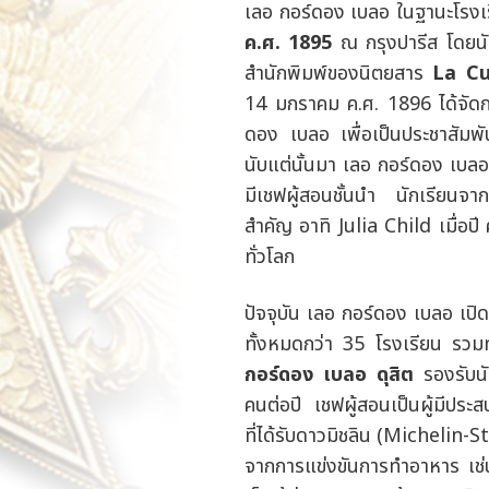
เลอ กอร์ดอง เบลอ ในฐานะโร
ค.ศ. 1895
ณ กรุงปารีส โดยนั
สำนักพิมพ์ของนิตยสาร
La Cu
14
มกราคม ค.ศ.
1896
ได้จัด
ดอง เบลอ เพื่อเป็นประชาสัมพ
นับแต่นั้นมา เลอ กอร์ดอง เบลอ มี
มีเชฟผู้สอนชั้นนำ นักเรียนจ
สำคัญ อาทิ
Julia Child
เมื่อปี 
ทั่วโลก
ปัจจุบัน เลอ กอร์ดอง เบลอ เ
ทั้งหมดกว่า 35 โรงเรียน รวมท
กอร์ดอง เบลอ ดุสิต
รองรับนั
คนต่อปี เชฟผู้สอนเป็นผู้มีประ
ที่ได้รับดาวมิชลิน (
Michelin
-
S
จากการแข่งขันการทำอาหาร เช