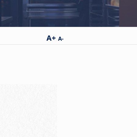
A+
A-