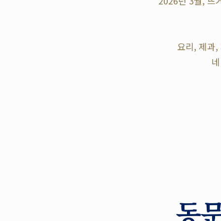
2026년 3월,
요리, 제과
네
동문