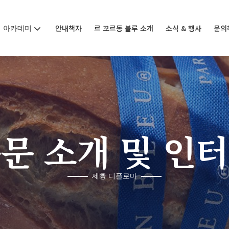
아카데미
안내책자
르 꼬르동 블루 소개
소식 & 행사
문의
문 소개 및 인
제빵 디플로마