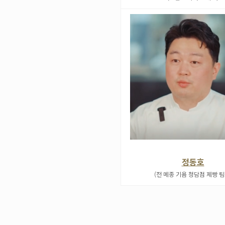
정동호
(전 메종 기욤 청담점 제빵 팀