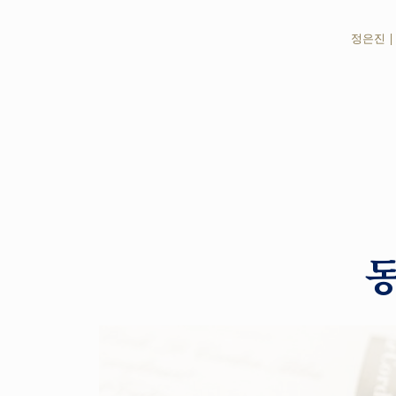
정은진 |
동