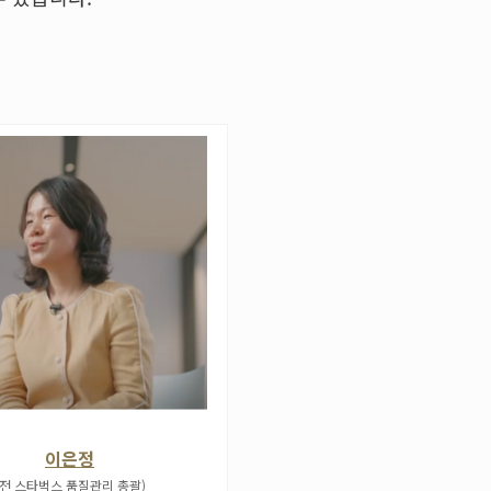
이은정
(전 스타벅스 품질관리 총괄)