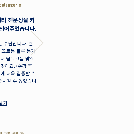
oulangerie
2018 Certificat de Pâtisserie de B
Diplôme de Boulangerie
리 전문성을 키
르 꼬르동 블루란 대우받고 인
 되어주었습니다.
있는
자신감과 자부심을 심어준
고 생각합니다.
 수단입니다. 현
르 꼬르동 블루 동기
(르 꼬르동 블루 제빵 교육을 마치고
부터 팀워크를 맞춰
는) 흩어져 있던 퍼즐 조각이 맞춰지
맞아요. (수강 후
했습니다. 리더십에 계신 분, 혹은 
영에 더욱 집중할 수
시는 분들은 이러한 교육을 마치는 
화시킬 수 있었습니
이 많이 달라진다는 것을 말씀드리고
다.
보기
인터뷰 영상보기
리 총괄 책임자