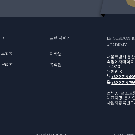
띠끄
포털 서비스
LE CORDON 
ACADEMY
A 부띠끄
재학생
서울특별시 용산구
숙명여자대학교 
 부띠끄
유학원
, 04310
대한민국
+82 2 719 69
+82 2 719 75
업체명: 르 꼬르
대표자명: 문시
사업자등록번호: 10