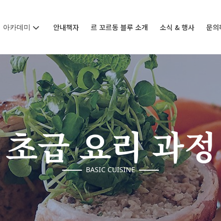
아카데미
안내책자
르 꼬르동 블루 소개
소식 & 행사
문의
초급 요리 과정
BASIC CUISINE