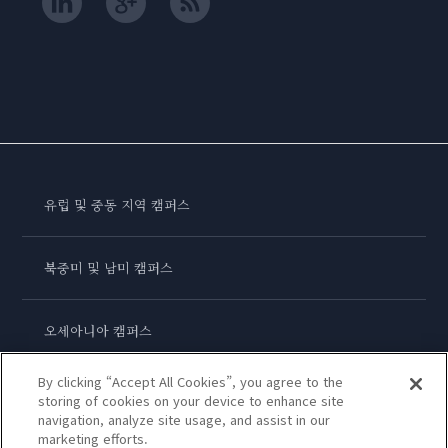
유럽 및 중동 지역 캠퍼스
북중미 및 남미 캠퍼스
오세아니아 캠퍼스
By clicking “Accept All Cookies”, you agree to the
아시아 캠퍼스
storing of cookies on your device to enhance site
navigation, analyze site usage, and assist in our
marketing efforts.