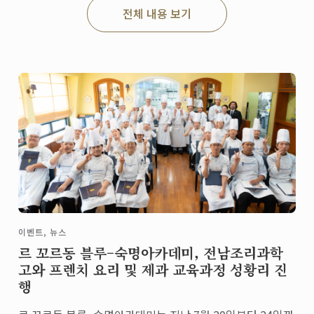
전체 내용 보기
이벤트, 뉴스
르 꼬르동 블루–숙명아카데미, 전남조리과학
고와 프렌치 요리 및 제과 교육과정 성황리 진
행