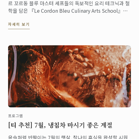
르 꼬르동 블루 마스터 셰프들의 독보적인 요리 테크닉과 철
학을 담은 『Le Cordon Bleu Culinary Arts School』이
영국 파이돈(Phaidon) 출판사와 르 꼬르동 블루의 협업으로
자세히 보기
11월에 전 세계 출시 예정입니다. 지금 바로 사전 예약하세
요.
프로그램
[티 추천] 7월, 냉침차 마시기 좋은 계절
윤슬처럼 반짝이는 7월의 햇살, 찰나의 휴식을 완성할 시원