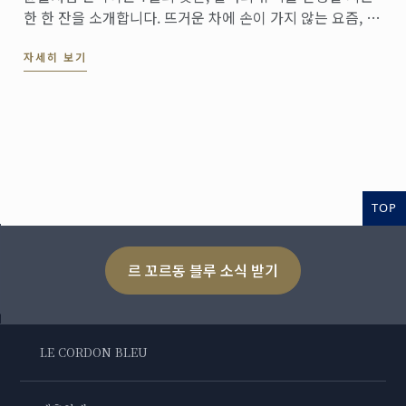
한 한 잔을 소개합니다. 뜨거운 차에 손이 가지 않는 요즘, 투
명한 유리잔 속에 은은하게 우러나는 시원한 냉침차를 만나
자세히 보기
보세요.
TOP
르 꼬르동 블루 소식 받기
LE CORDON BLEU