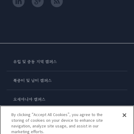
유럽 및 중동 지역 캠퍼스
북중미 및 남미 캠퍼스
오세아니아 캠퍼스
By clicking “Accept All Cookies”, you agree to the
아시아 캠퍼스
storing of cookies on your device to enhance site
navigation, analyze site usage, and assist in our
marketing efforts.