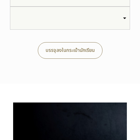
บรรจุลงในกระเป๋านักเรียน