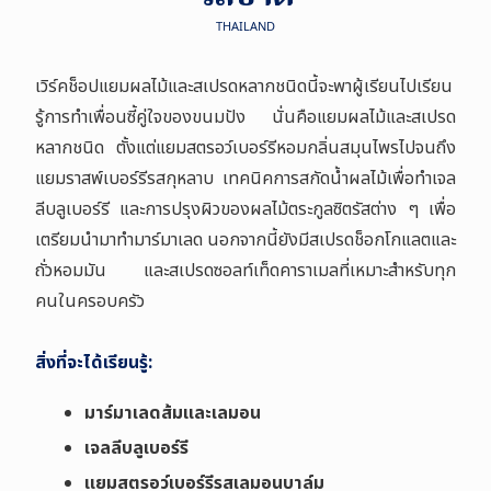
THAILAND
เวิร์คช็อปแยมผลไม้และสเปรดหลากชนิดนี้จะพาผู้เรียนไปเรียน
รู้การทำเพื่อนซี้คู่ใจของขนมปัง นั่นคือแยมผลไม้และสเปรด
หลากชนิด ตั้งแต่แยมสตรอว์เบอร์รีหอมกลิ่นสมุนไพรไปจนถึง
แยมราสพ์เบอร์รีรสกุหลาบ เทคนิคการสกัดน้ำผลไม้เพื่อทำเจล
ลีบลูเบอร์รี และการปรุงผิวของผลไม้ตระกูลซิตรัสต่าง ๆ เพื่อ
เตรียมนำมาทำมาร์มาเลด นอกจากนี้ยังมีสเปรดช็อกโกแลตและ
ถั่วหอมมัน และสเปรดซอลท์เท็ดคาราเมลที่เหมาะสำหรับทุก
คนในครอบครัว
สิ่งที่จะได้เรียนรู้:
มาร์มาเลดส้มและเลมอน
เจลลีบลูเบอร์รี
แยมสตรอว์เบอร์รีรสเลมอนบาล์ม