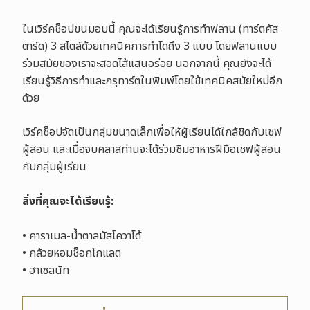
ในเวิร์คช็อปขนมอบนี้ คุณจะได้เรียนรู้การทำฟลาน (ทาร์ตคัส
ตาร์ด) 3 สไตล์ด้วยเทคนิคการทำโดถึง 3 แบบ โดยฟลานแบบ
ร่วมสมัยของเราจะสอดไส้แสนอร่อย นอกจากนี้ คุณยังจะได้
เรียนรู้วิธีการทำและกรุทาร์ตในพิมพ์โดยใช้เทคนิคสมัยใหม่อีก
ด้วย
เวิร์คช็อปจัดเป็นกลุ่มขนาดเล็กเพื่อให้ผู้เรียนได้ใกล้ชิดกับเชฟ
ผู้สอน และเมื่อจบคลาสท่านจะได้ร่วมชิมอาหารฝีมือเชฟผู้สอน
กับกลุ่มผู้เรียน
สิ่งที่คุณจะได้เรียนรู้:
• คาราเมล-น้ำตาลมัสโควาโด้
• กล้วยหอมช็อกโกแลต
• ฮาเซลนัท