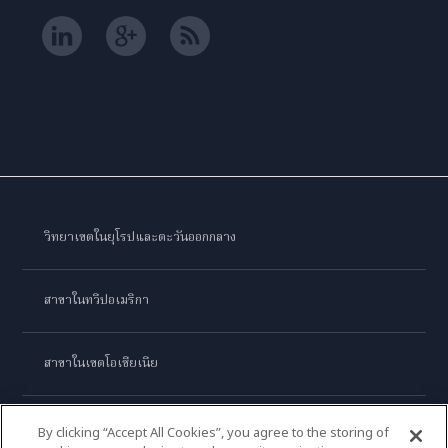
วิทยาเขตในยุโรปและตะวันออกกลาง
สาขาในทวีปอเมริกา
สาขาในเขตโอเชียเนีย
สาขาในทวีปเอเชีย
By clicking “Accept All Cookies”, you agree to the storing of