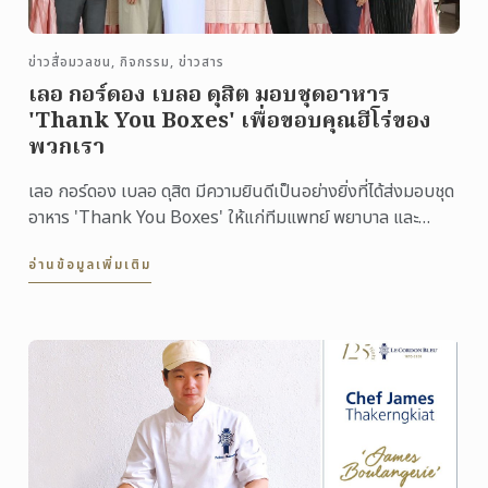
ข่าวสื่อมวลชน, กิจกรรม, ข่าวสาร
เลอ กอร์ดอง เบลอ ดุสิต มอบชุดอาหาร
'Thank You Boxes' เพื่อขอบคุณฮีโร่ของ
พวกเรา
เลอ กอร์ดอง เบลอ ดุสิต มีความยินดีเป็นอย่างยิ่งที่ได้ส่งมอบชุด
อาหาร 'Thank You Boxes' ให้แก่ทีมแพทย์ พยาบาล และ
บุคลากรทางการแพทย์ ณ โรงพยาบาลสมเด็จพระปิ่นเกล้า ...
อ่านข้อมูลเพิ่มเติม