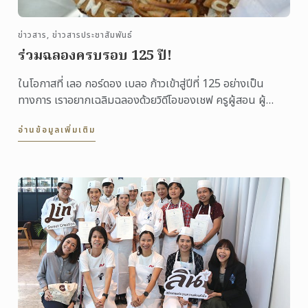
ข่าวสาร, ข่าวสารประชาสัมพันธ์
ร่วมฉลองครบรอบ 125 ปี!
ในโอกาสที่ เลอ กอร์ดอง เบลอ ก้าวเข้าสู่ปีที่ 125 อย่างเป็น
ทางการ เราอยากเฉลิมฉลองด้วยวิดีโอของเชฟ ครูผู้สอน ผู้
เชี่ยวชาญ พันธมิตร ศิษย์เก่า ...
อ่านข้อมูลเพิ่มเติม