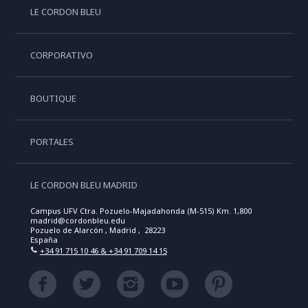
LE CORDON BLEU
CORPORATIVO
BOUTIQUE
PORTALES
LE CORDON BLEU MADRID
Campus UFV Ctra. Pozuelo-Majadahonda (M-515) Km. 1,800
madrid@cordonbleu.edu
Pozuelo de Alarcón , Madrid , 28223
España
+34 91 715 10 46 & +34 91 709 14 15