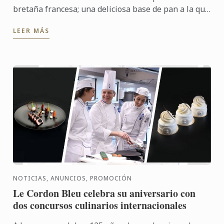
bretaña francesa; una deliciosa base de pan a la que
se le añade mantequilla y azúcar, y se dobla como si
LEER MÁS
fuera ...
NOTICIAS, ANUNCIOS, PROMOCIÓN
Le Cordon Bleu celebra su aniversario con
dos concursos culinarios internacionales