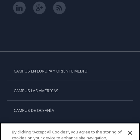
CAMPUS EN EUROPA Y ORIENTE MEDIO
CAMPUS LAS AMÉRICAS
CAMPUS DE OCEANÍA
CAMPUS DE ASIA
By clicking “Accept All Cookies”, you agree to the storing of
cookies on your device to enhance site navigation,