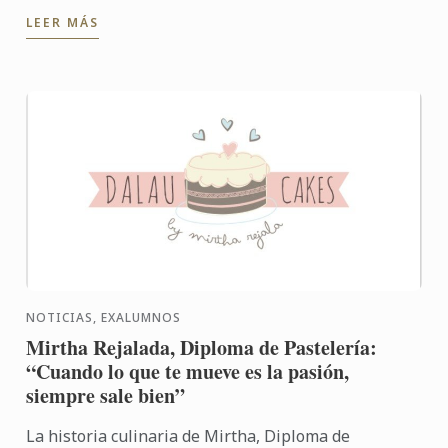
te proponemos rellenarlos y acompañarlos además
LEER MÁS
con un ...
NOTICIAS, EXALUMNOS
Mirtha Rejalada, Diploma de Pastelería:
“Cuando lo que te mueve es la pasión,
siempre sale bien”
La historia culinaria de Mirtha, Diploma de