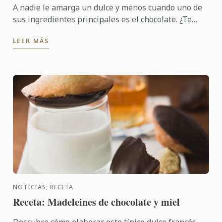
A nadie le amarga un dulce y menos cuando uno de
sus ingredientes principales es el chocolate. ¿Te
animas con esta tartaleta de mousse de chocolate
LEER MÁS
con ...
NOTICIAS, RECETA
Receta: Madeleines de chocolate y miel