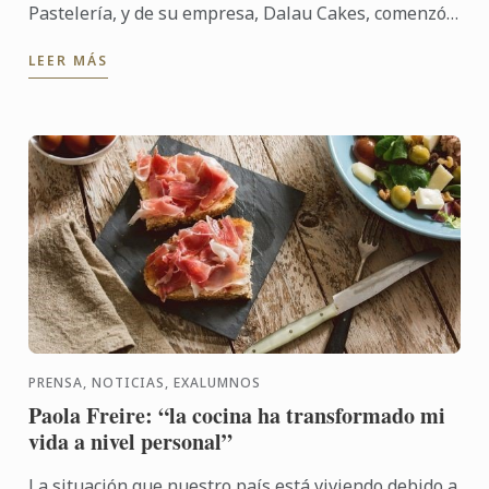
Pastelería, y de su empresa, Dalau Cakes, comenzó
gracias a su pasión por la repostería. Una afición
LEER MÁS
que la llevó ...
PRENSA, NOTICIAS, EXALUMNOS
Paola Freire: “la cocina ha transformado mi
vida a nivel personal”
La situación que nuestro país está viviendo debido a