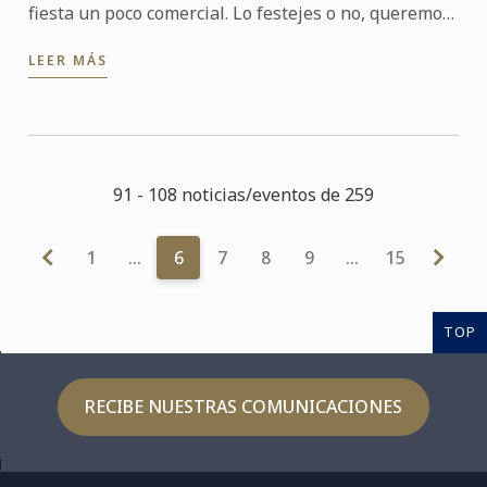
fiesta un poco comercial. Lo festejes o no, queremos
proponerte una deliciosa receta para que puedas
LEER MÁS
celebrar ...
91 - 108 noticias/eventos de 259
1
…
6
7
8
9
…
15
TOP
RECIBE NUESTRAS COMUNICACIONES