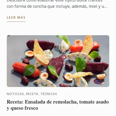
Descubre cómo elaborar este típico dulce francés
con forma de concha que incluye, además, miel y una
deliciosa cobertura de chocolate para hacer las
LEER MÁS
delicias de ...
NOTICIAS, RECETA, TÉCNICAS
Receta: Ensalada de remolacha, tomate asado
y queso fresco