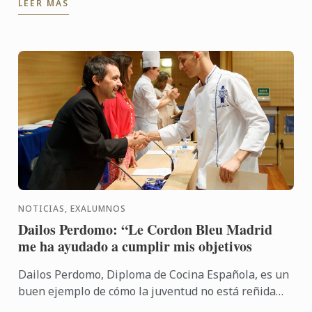
LEER MÁS
...
NOTICIAS, EXALUMNOS
Dailos Perdomo: “Le Cordon Bleu Madrid
me ha ayudado a cumplir mis objetivos
Dailos Perdomo, Diploma de Cocina Española, es un
buen ejemplo de cómo la juventud no está reñida
con la inquietud por emprender. El joven cocinero