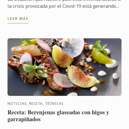
la crisis provocada por el Covid-19 está generando
numerosas acciones solidarias. Paola Freire, alumna
LEER MÁS
de ...
NOTICIAS, RECETA, TÉCNICAS
Receta: Berenjenas glaseadas con higos y
garrapiñados