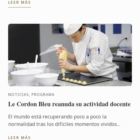
LEER MÁS
los chefs de Le ...
NOTICIAS, PROGRAMA
Le Cordon Bleu reanuda su actividad docente
El mundo está recuperando poco a poco la
normalidad tras los difíciles momentos vividos
debido a la crisis sanitaria causada por la COVID19.
LEER MÁS
En consecuencia, la ...