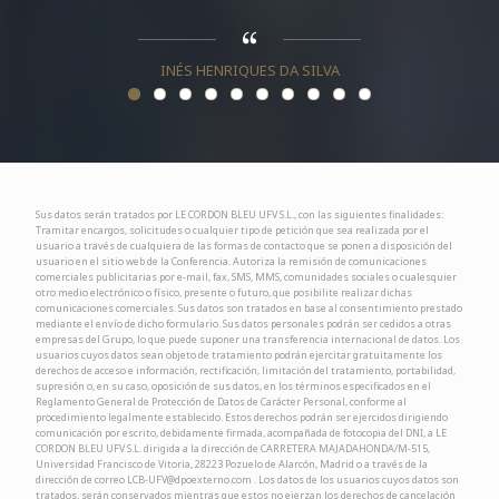
INÉS HENRIQUES DA SILVA
Sus datos serán tratados por LE CORDON BLEU UFV S.L., con las siguientes finalidades:
Tramitar encargos, solicitudes o cualquier tipo de petición que sea realizada por el
usuario a través de cualquiera de las formas de contacto que se ponen a disposición del
usuario en el sitio web de la Conferencia. Autoriza la remisión de comunicaciones
comerciales publicitarias por e-mail, fax, SMS, MMS, comunidades sociales o cualesquier
otro medio electrónico o físico, presente o futuro, que posibilite realizar dichas
comunicaciones comerciales. Sus datos son tratados en base al consentimiento prestado
mediante el envío de dicho formulario. Sus datos personales podrán ser cedidos a otras
empresas del Grupo, lo que puede suponer una transferencia internacional de datos. Los
usuarios cuyos datos sean objeto de tratamiento podrán ejercitar gratuitamente los
derechos de acceso e información, rectificación, limitación del tratamiento, portabilidad,
supresión o, en su caso, oposición de sus datos, en los términos especificados en el
Reglamento General de Protección de Datos de Carácter Personal, conforme al
procedimiento legalmente establecido. Estos derechos podrán ser ejercidos dirigiendo
comunicación por escrito, debidamente firmada, acompañada de fotocopia del DNI, a LE
CORDON BLEU UFV S.L. dirigida a la dirección de CARRETERA MAJADAHONDA/M-515,
Universidad Francisco de Vitoria, 28223 Pozuelo de Alarcón, Madrid o a través de la
dirección de correo LCB-UFV@dpoexterno.com . Los datos de los usuarios cuyos datos son
tratados, serán conservados mientras que estos no ejerzan los derechos de cancelación