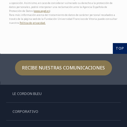
u oposición. Asimismo, en caso de considerar vulnerado su derecho a la protección de
datos personales, podrá interponer una reclamación ante la Agencia Española de
Protección de Datos (
www.agpd.es
).
Para más información acerca del tratamiento de datos de carácter personal recabados a
través de la página web de la Fundación Universidad Francisco de Vitoria puede consultar
nuestra
Política de privacidad.
TOP
RECIBE NUESTRAS COMUNICACIONES
LE CORDON BLEU
CORPORATIVO