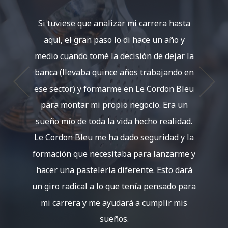
Si tuviese que analizar mi carrera hasta
La pan
aquí, el gran paso lo di hace un año y
sería:
medio cuando tomé la decisión de dejar la
volver
banca (llevaba quince años trabajando en
100%,
ese sector) y formarme en Le Cordon Bleu
tengo 
para montar mi propio negocio. Era un
arranca
sueño mío de toda la vida hecho realidad.
m
Le Cordon Bleu me ha dado seguridad y la
formación que necesitaba para lanzarme y
hacer una pastelería diferente. Esto dará
un giro radical a lo que tenía pensado para
mi carrera y me ayudará a cumplir mis
sueños.