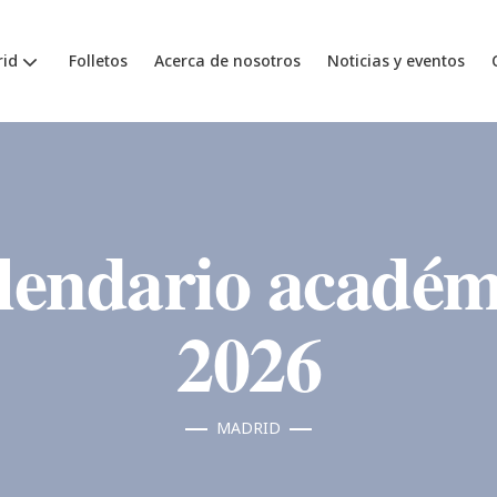
id
Folletos
Acerca de nosotros
Noticias y eventos
lendario académ
2026
MADRID