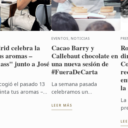
EVENTOS, NOTICIAS
PRE
id celebra la
Cacao Barry y
Ro
us aromas –
Callebaut chocolate en
di
ass" junto a José
una nueva sesión de
Co
#FueraDeCarta
re
en
cogió el pasado 13
La semana pasada
la
Pinta tus aromas –
celebramos un
, impartida por José
#FueraDeCarta de “Clásicos:
La
LEER MÁS
 ...
versiones en chocolate”
pr
junto a Callebaut chocolate
su
LE
y Cacao Barry, de la mano
"E