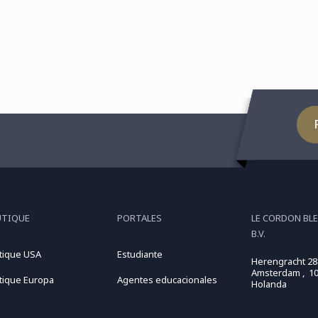
del chef José María ...
via
de
col
UTIQUE
PORTALES
LE CORDON BL
B.V.
tique USA
Estudiante
Herengracht 28
Amsterdam , 10
tique Europa
Agentes educacionales
Holanda