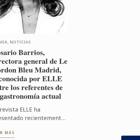
NSA, NOTICIAS
sario Barrios,
rectora general de Le
rdon Bleu Madrid,
conocida por ELLE
tre los referentes de
 gastronomía actual
 revista ELLE ha
esentado recientemente
 prestigiosa selección
ER MÁS
LLE 40x40 Gastronomía y