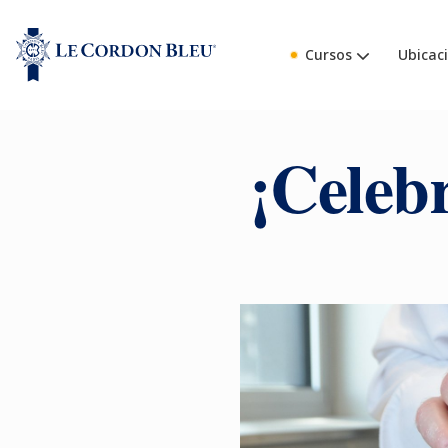
Cursos
Ubicac
¡Celeb