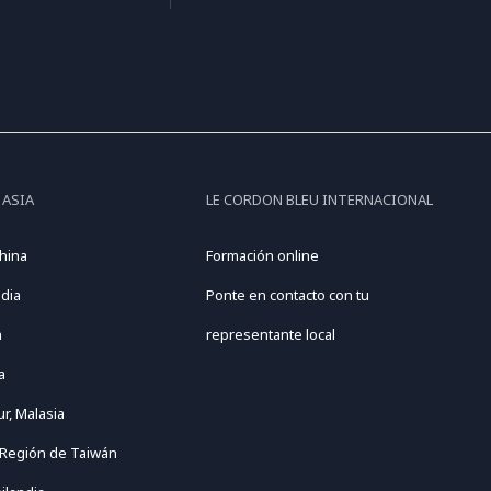
 ASIA
LE CORDON BLEU INTERNACIONAL
hina
Formación online
dia
Ponte en contacto con tu
n
representante local
a
r, Malasia
 Región de Taiwán