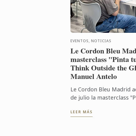
EVENTOS, NOTICIAS
Le Cordon Bleu Madr
masterclass "Pinta t
Think Outside the Gl
Manuel Antelo
Le Cordon Bleu Madrid a
de julio la masterclass "
Think Outside the Glass"
LEER MÁS
Manuel Antelo, experto en