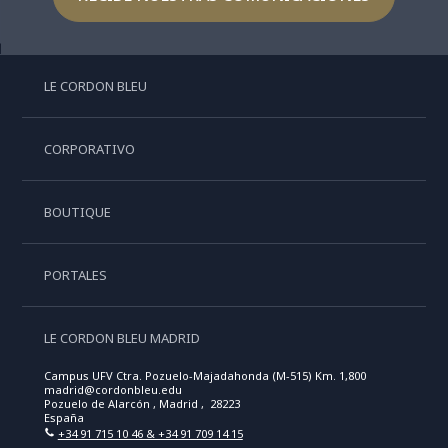
LE CORDON BLEU
CORPORATIVO
BOUTIQUE
PORTALES
LE CORDON BLEU MADRID
Campus UFV Ctra. Pozuelo-Majadahonda (M-515) Km. 1,800
madrid@cordonbleu.edu
Pozuelo de Alarcón , Madrid , 28223
España
+34 91 715 10 46 & +34 91 709 14 15