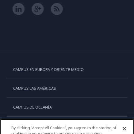
CAMPUS EN EUROPA Y ORIENTE MEDIO
CAMPUS LAS AMÉRICAS
CAMPUS DE OCEANÍA
CAMPUS DE ASIA
By clicking “Accept All Cookies”, you agree to the storing of
cookies on your device to enhance site navigation,