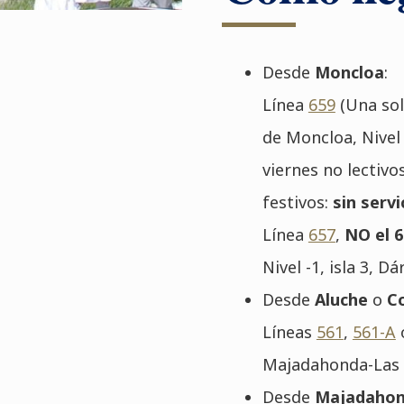
Desde
Moncloa
:
Línea
659
(Una sol
de Moncloa, Nivel 
viernes no lectiv
festivos:
sin servi
Línea
657
,
NO el 
Nivel -1, isla 3, D
Desde
Aluche
o
Co
Líneas
561
,
561-A
Majadahonda-Las R
Desde
Majadaho