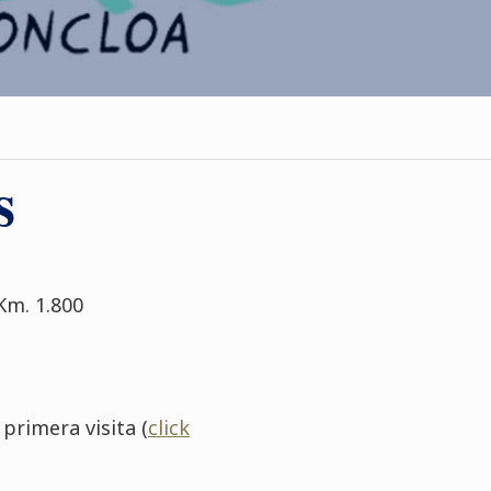
s
Km. 1.800
primera visita (
click