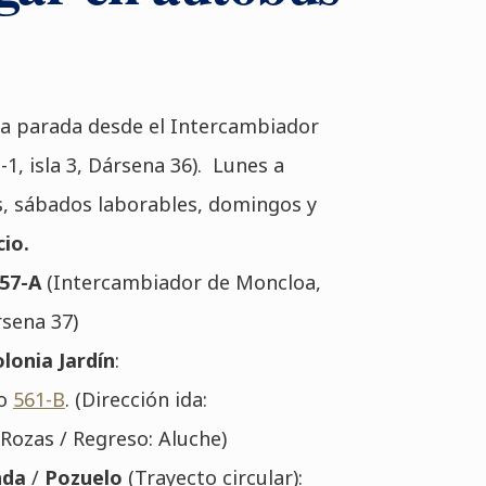
a parada desde el Intercambiador
-1, isla 3, Dársena 36). Lunes a
os, sábados laborables, domingos y
cio.
657-A
(Intercambiador de Moncloa,
ársena 37)
lonia Jardín
:
o
561-B
. (Dirección ida:
ozas / Regreso: Aluche)
nda
/
Pozuelo
(Trayecto circular):