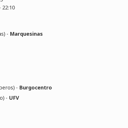
- 22:10
s) -
Marquesinas
beros) -
Burgocentro
o) -
UFV