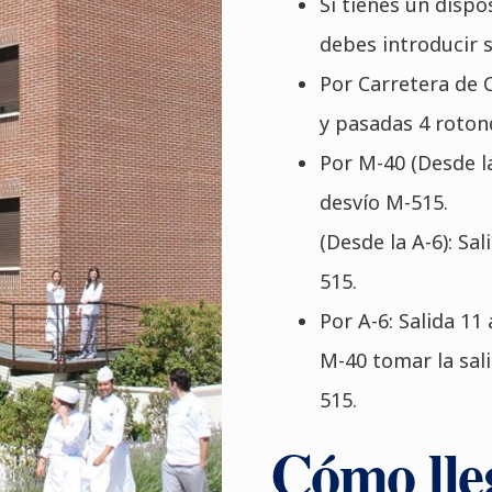
Si tienes un
dispo
debes introducir s
Por
Carretera de C
y pasadas 4 rotond
Por
M-40
(Desde la
desvío M-515.
(Desde la A-6): Sa
515.
Por
A-6
: Salida 11
M-40 tomar la sali
515.
Cómo lle