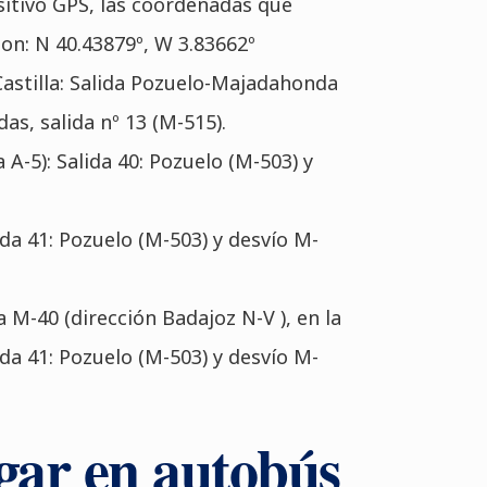
sitivo GPS
, las coordenadas que
on: N 40.43879º, W 3.83662º
astilla
: Salida Pozuelo-Majadahonda
as, salida nº 13 (M-515).
 A-5): Salida 40: Pozuelo (M-503) y
lida 41: Pozuelo (M-503) y desvío M-
 a M-40 (dirección Badajoz N-V ), en la
da 41: Pozuelo (M-503) y desvío M-
gar en autobús