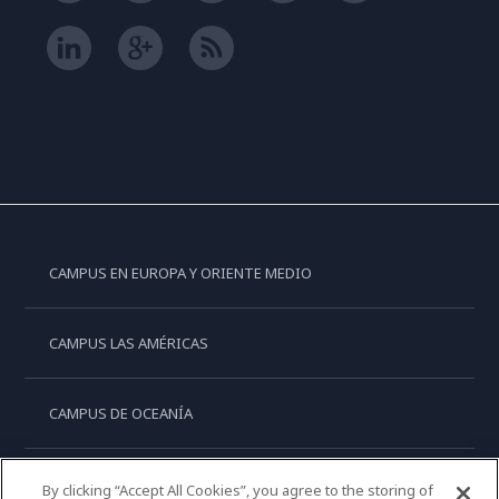
CAMPUS EN EUROPA Y ORIENTE MEDIO
CAMPUS LAS AMÉRICAS
CAMPUS DE OCEANÍA
CAMPUS DE ASIA
By clicking “Accept All Cookies”, you agree to the storing of