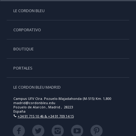
LE CORDON BLEU
CORPORATIVO
BOUTIQUE
PORTALES
LE CORDON BLEU MADRID
Campus UFV Ctra. Pozuelo-Majadahonda (M-515) Km. 1,800
madrid@cordonbleu.edu
Pozuelo de Alarcón , Madrid , 28223
España
+34 91 715 10 46 & +34 91 709 14 15