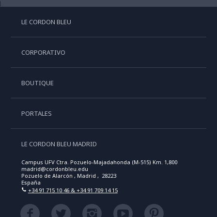
LE CORDON BLEU
CORPORATIVO
BOUTIQUE
PORTALES
LE CORDON BLEU MADRID
Campus UFV Ctra. Pozuelo-Majadahonda (M-515) Km. 1,800
madrid@cordonbleu.edu
Pozuelo de Alarcón , Madrid , 28223
España
+34 91 715 10 46 & +34 91 709 14 15