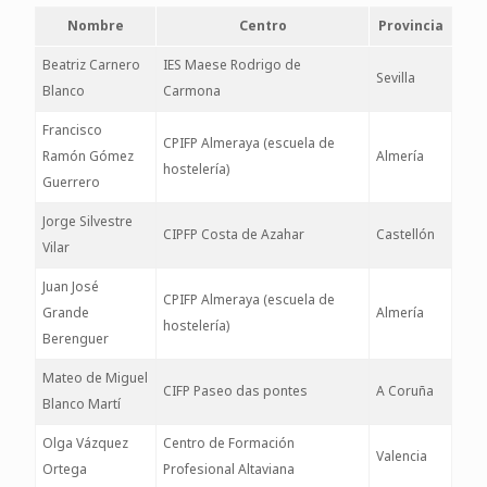
Nombre
Centro
Provincia
Beatriz Carnero
IES Maese Rodrigo de
Sevilla
Blanco
Carmona
Francisco
CPIFP Almeraya (escuela de
Ramón Gómez
Almería
hostelería)
Guerrero
Jorge Silvestre
CIPFP Costa de Azahar
Castellón
Vilar
Juan José
CPIFP Almeraya (escuela de
Grande
Almería
hostelería)
Berenguer
Mateo de Miguel
CIFP Paseo das pontes
A Coruña
Blanco Martí
Olga Vázquez
Centro de Formación
Valencia
Ortega
Profesional Altaviana