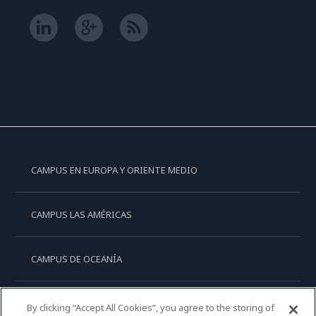
CAMPUS EN EUROPA Y ORIENTE MEDIO
CAMPUS LAS AMÉRICAS
CAMPUS DE OCEANÍA
CAMPUS DE ASIA
By clicking “Accept All Cookies”, you agree to the storing of