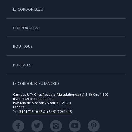
LE CORDON BLEU
CORPORATIVO
BOUTIQUE
PORTALES
LE CORDON BLEU MADRID
Campus UFV Ctra. Pozuelo-Majadahonda (M-515) Km. 1,800
madrid@cordonbleu.edu
Pozuelo de Alarcón , Madrid , 28223
España
+34 91 715 10 46 & +34 91 709 14 15