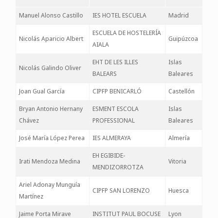
Manuel Alonso Castillo
IES HOTEL ESCUELA
Madrid
ESCUELA DE HOSTELERÍA
Nicolás Aparicio Albert
Guipúzcoa
AIALA
EHT DE LES ILLES
Islas
Nicolás Galindo Oliver
BALEARS
Baleares
Joan Gual García
CIPFP BENICARLÓ
Castellón
Bryan Antonio Hernany
ESMENT ESCOLA
Islas
Chávez
PROFESSIONAL
Baleares
José María López Perea
IES ALMERAYA
Almería
EH EGIBIDE-
Irati Mendoza Medina
Vitoria
MENDIZORROTZA
Ariel Adonay Munguía
CIPFP SAN LORENZO
Huesca
Martínez
Jaime Porta Mirave
INSTITUT PAUL BOCUSE
Lyon