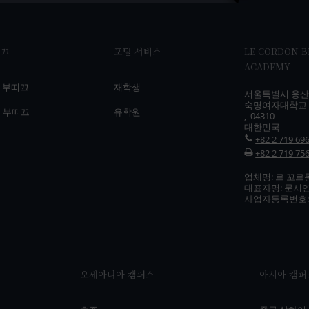
띠끄
포털 서비스
LE CORDON 
ACADEMY
A 부띠끄
재학생
서울특별시 용산구
숙명여자대학교 
 부띠끄
유학원
, 04310
대한민국
+82 2 719 69
+82 2 719 75
업체명: 르 꼬르
대표자명: 문시
사업자등록번호: 10
오세아니아 캠퍼스
아시아 캠퍼