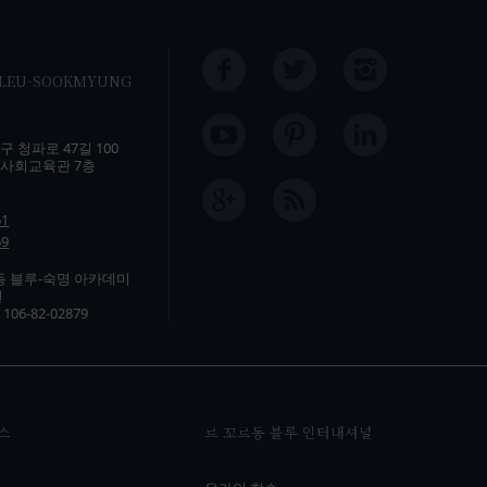
BLEU-SOOKMYUNG
 청파로 47길 100
사회교육관 7층
61
69
동 블루-숙명 아카데미
연
6-82-02879
스
르 꼬르동 블루 인터내셔널