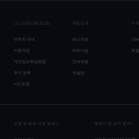
LE CORDON BLEU
제휴안내
부
연락처 안내
레스토랑
US
이용약관
파트너쉽
유럽
개인정보취급방침
인재채용
쿠키 정책
컨설팅
사이트맵
유럽 및 중동 지역 캠퍼스
북중미 및 남미 캠퍼스