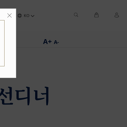
하기
KO
A+
A-
자선디너