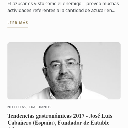
El azúcar es visto como el enemigo – preveo muchas
actividades referentes a la cantidad de azúcar en
nuestra dieta, a la luz de la creciente conciencia con
LEER MÁS
la ...
NOTICIAS, EXALUMNOS
Tendencias gastronómicas 2017 - José Luis
Cabañero (España), Fundador de Eatable