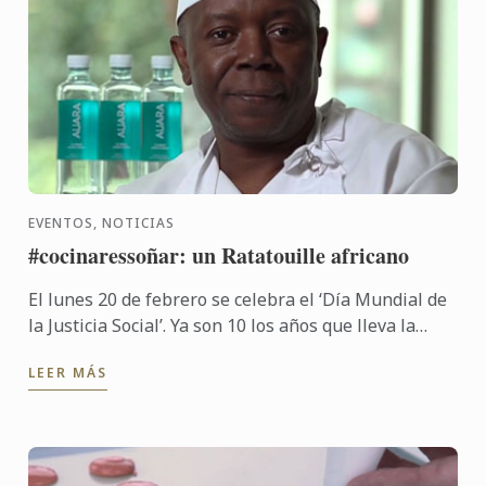
EVENTOS, NOTICIAS
#cocinaressoñar: un Ratatouille africano
El lunes 20 de febrero se celebra el ‘Día Mundial de
la Justicia Social’. Ya son 10 los años que lleva la
ONU centrando la atención en erradicar la pobreza
LEER MÁS
y ...