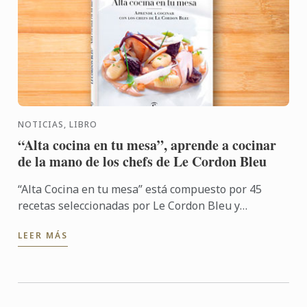
NOTICIAS, LIBRO
“Alta cocina en tu mesa”, aprende a cocinar
de la mano de los chefs de Le Cordon Bleu
“Alta Cocina en tu mesa” está compuesto por 45
recetas seleccionadas por Le Cordon Bleu y
producidas por el equipo de chefs de la sede
LEER MÁS
madrileña