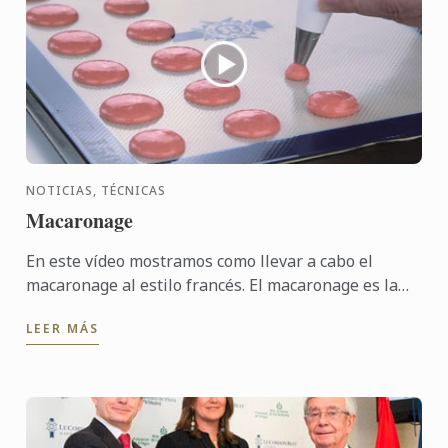
NOTICIAS, TÉCNICAS
Macaronage
En este vídeo mostramos como llevar a cabo el
macaronage al estilo francés. El macaronage es la
parte en la que se elaborar las conchas de los
LEER MÁS
macarons en la ...