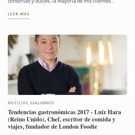
conservas y dulces, la mayoría de mis clientes
vienen conmigo buscando algo personalizado y muy
LEER MÁS
a la medida, para una ...
NOTICIAS, EXALUMNOS
Tendencias gastronómicas 2017 - Luiz Hara
(Reino Unido), Chef, escritor de comida y
viajes, fundador de London Foodie