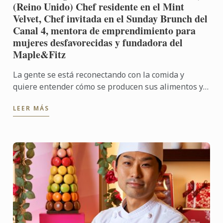
(Reino Unido) Chef residente en el Mint
Velvet, Chef invitada en el Sunday Brunch del
Canal 4, mentora de emprendimiento para
mujeres desfavorecidas y fundadora del
Maple&Fitz
La gente se está reconectando con la comida y
quiere entender cómo se producen sus alimentos y
de dónde provienen. Como resultado, las personas
LEER MÁS
quieren aprender ...