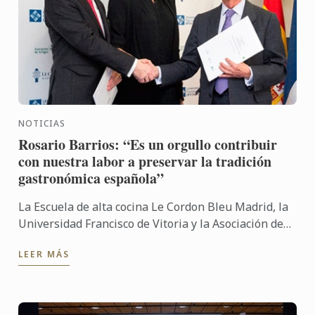
NOTICIAS
Rosario Barrios: “Es un orgullo contribuir
con nuestra labor a preservar la tradición
gastronómica española”
La Escuela de alta cocina Le Cordon Bleu Madrid, la
Universidad Francisco de Vitoria y la Asociación de
Amigos de la Real Academia de Gastronomía han
LEER MÁS
firmado un ...