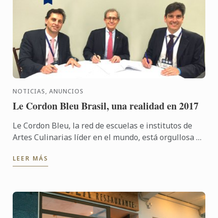
NOTICIAS, ANUNCIOS
Le Cordon Bleu Brasil, una realidad en 2017
Le Cordon Bleu, la red de escuelas e institutos de
Artes Culinarias líder en el mundo, está orgullosa de
anunciar la futura apertura de dos nuevas Escuelas
LEER MÁS
a ...