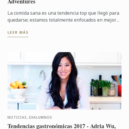
Adventures
La comida sana es una tendencia top que llegó para
quedarse; estamos totalmente enfocados en mejorar
la calidad, el sabor de los alimentos y también
LEER MÁS
inducir ...
NOTICIAS, EXALUMNOS
Tendencias gastronómicas 2017 - Adria Wu,