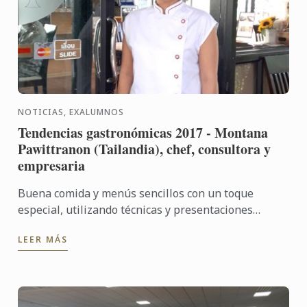
NOTICIAS, EXALUMNOS
Tendencias gastronómicas 2017 - Montana
Pawittranon (Tailandia), chef, consultora y
empresaria
Buena comida y menús sencillos con un toque
especial, utilizando técnicas y presentaciones
visuales que evocan a la cultura y gastronomía
LEER MÁS
mundial, y en todas ...