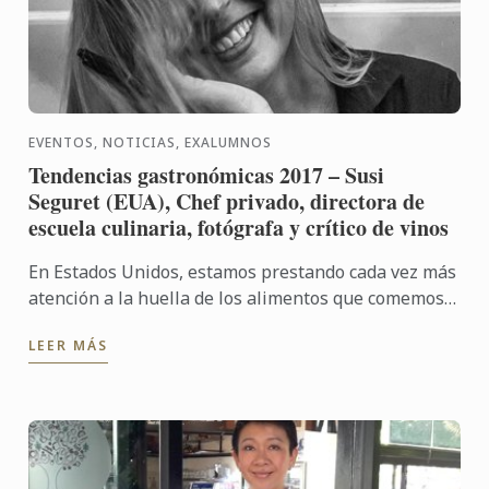
EVENTOS, NOTICIAS, EXALUMNOS
Tendencias gastronómicas 2017 – Susi
Seguret (EUA), Chef privado, directora de
escuela culinaria, fotógrafa y crítico de vinos
En Estados Unidos, estamos prestando cada vez más
atención a la huella de los alimentos que comemos,
nos esforzamos por comer de la manera más local y
LEER MÁS
...