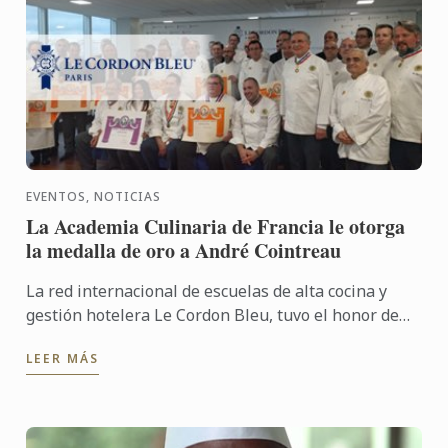
EVENTOS, NOTICIAS
La Academia Culinaria de Francia le otorga
la medalla de oro a André Cointreau
La red internacional de escuelas de alta cocina y
gestión hotelera Le Cordon Bleu, tuvo el honor de
recibir el pasado 26 de febrero, en su sede de París,
LEER MÁS
a ...