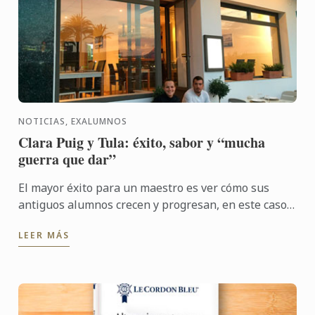
NOTICIAS, EXALUMNOS
Clara Puig y Tula: éxito, sabor y “mucha
guerra que dar”
El mayor éxito para un maestro es ver cómo sus
antiguos alumnos crecen y progresan, en este caso,
en el mundo de la gastronomía. Ser parte del
LEER MÁS
germen de esa ...