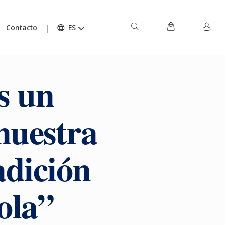
Contacto
ES
s un
nuestra
adición
ola”