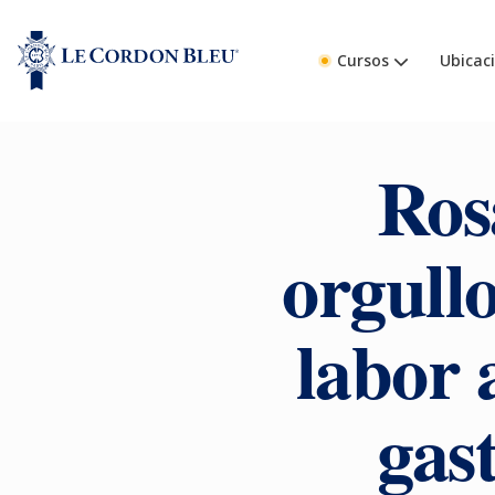
Cursos
Ubicac
Ros
orgull
labor 
gas