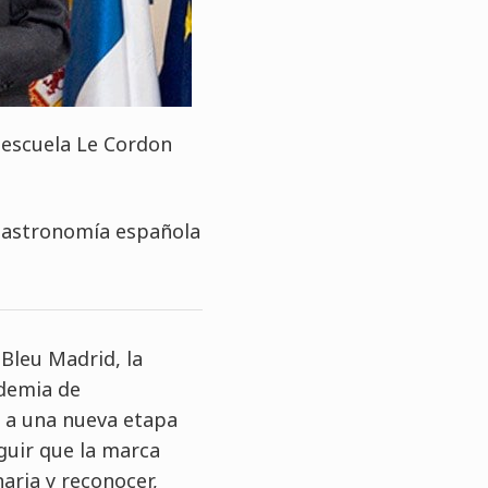
a escuela Le Cordon
a gastronomía española
Bleu Madrid, la
ademia de
o a una nueva etapa
guir que la marca
aria y reconocer,