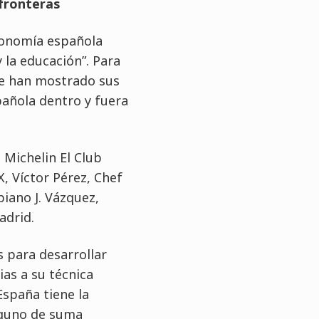
fronteras
tronomía española
 la educación”. Para
ue han mostrado sus
pañola dentro y fuera
 Michelin El Club
X, Víctor Pérez, Chef
iano J. Vázquez,
adrid.
 para desarrollar
as a su técnica
spaña tiene la
lguno de suma