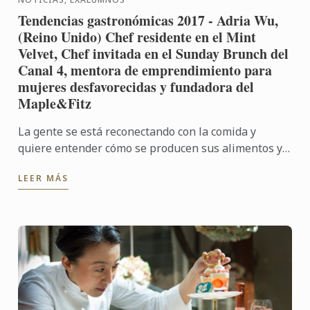
Tendencias gastronómicas 2017 - Adria Wu,
(Reino Unido) Chef residente en el Mint
Velvet, Chef invitada en el Sunday Brunch del
Canal 4, mentora de emprendimiento para
mujeres desfavorecidas y fundadora del
Maple&Fitz
La gente se está reconectando con la comida y
quiere entender cómo se producen sus alimentos y
de dónde provienen. Como resultado, las personas
LEER MÁS
quieren aprender ...