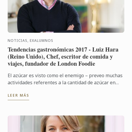
NOTICIAS, EXALUMNOS
Tendencias gastronómicas 2017 - Luiz Hara
(Reino Unido), Chef, escritor de comida y
viajes, fundador de London Foodie
El azúcar es visto como el enemigo – preveo muchas
actividades referentes a la cantidad de azúcar en
nuestra dieta, a la luz de la creciente conciencia con
LEER MÁS
la ...