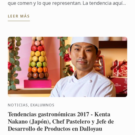
que comen y lo que representan. La tendencia aquí
en Guatemala y América Latina es reconectarse con
LEER MÁS
nuestras ...
NOTICIAS, EXALUMNOS
Tendencias gastronómicas 2017 - Kenta
Nakano (Japón), Chef Pastelero y Jefe de
Desarrollo de Productos en Dalloyau