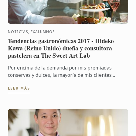
NOTICIAS, EXALUMNOS
Tendencias gastronómicas 2017 - Hideko
Kawa (Reino Unido) dueña y consultora
pastelera en The Sweet Art Lab
Por encima de la demanda por mis premiadas
conservas y dulces, la mayoría de mis clientes
vienen conmigo buscando algo personalizado y muy
LEER MÁS
a la medida, para una ...