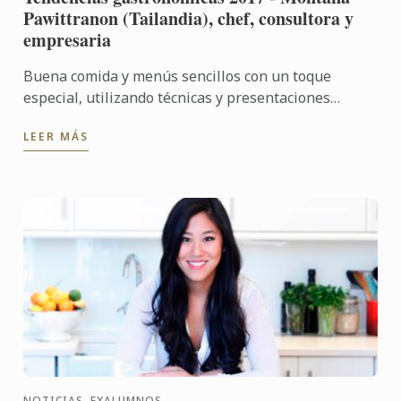
Pawittranon (Tailandia), chef, consultora y
empresaria
Buena comida y menús sencillos con un toque
especial, utilizando técnicas y presentaciones
visuales que evocan a la cultura y gastronomía
LEER MÁS
mundial, y en todas ...
NOTICIAS, EXALUMNOS