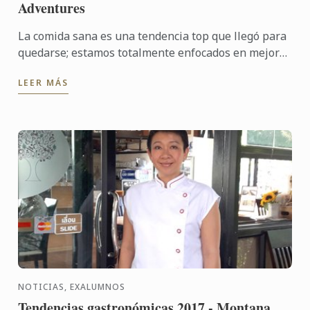
Adventures
La comida sana es una tendencia top que llegó para
quedarse; estamos totalmente enfocados en mejorar
la calidad, el sabor de los alimentos y también
LEER MÁS
inducir ...
NOTICIAS, EXALUMNOS
Tendencias gastronómicas 2017 - Montana