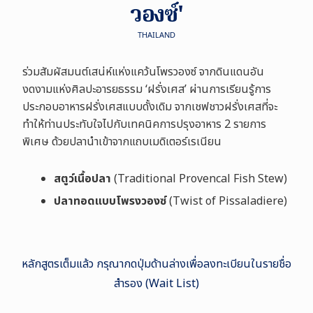
วองซ์'
THAILAND
ร่วมสัมผัสมนต์เสน่ห์แห่งแคว้นโพรวองซ์ จากดินแดนอัน
งดงามแห่งศิลปะอารยธรรม ‘
ฝรั่งเศส
’
ผ่านการเรียนรู้การ
ประกอบอาหารฝรั่งเศสแบบดั้งเดิม จากเชฟชาวฝรั่งเศสที่จะ
ทำให้ท่านประทับใจไปกับเทคนิคการปรุงอาหาร
2
รายการ
พิเศษ ด้วยปลานำเข้าจากแถบเมดิเตอร์เรเนียน
สตูว์เนื้อปลา
(Traditional Provencal Fish Stew
)
ปลาทอดแบบโพรงวองซ์
(Twist of Pissaladiere
)
หลักสูตรเต็มแล้ว กรุณากดปุ่มด้านล่างเพื่อลงทะเบียนในรายชื่อ
สำรอง (Wait List)