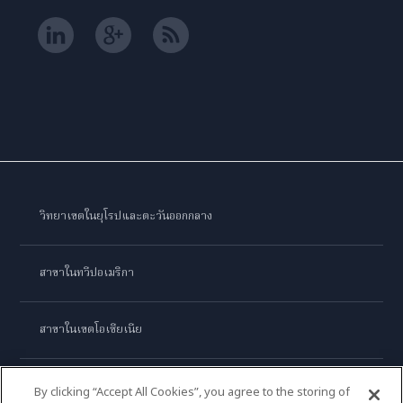
วิทยาเขตในยุโรปและตะวันออกกลาง
สาขาในทวีปอเมริกา
สาขาในเขตโอเชียเนีย
สาขาในทวีปเอเชีย
By clicking “Accept All Cookies”, you agree to the storing of