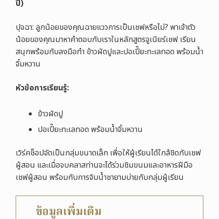
ปี)
ปุจฉา: ลูกน้อยของคุณฉายแววการเป็นเชฟหรือไม่? พาเจ้าตัว
น้อยของคุณมาหาคำตอบกับเราในหลักสูตรจูเนียร์เชฟ เรียน
สนุกพร้อมกับลงมือทำ ข้าวผัดปูและปอเปี๊ยะทะเลทอด พร้อมน้ำ
จิ้มหวาน
หัวข้อการเรียนรู้:
ข้าวผัดปู
ปอเปี๊ยะทะเลทอด พร้อมน้ำจิ้มหวาน
เวิร์คช็อปจัดเป็นกลุ่มขนาดเล็ก เพื่อให้ผู้เรียนได้ใกล้ชิดกับเชฟ
ผู้สอน และเมื่อจบคลาสท่านจะได้ร่วมชิมขนมและอาหารฝีมือ
เชฟผู้สอน พร้อมกับการจิบน้ำชายามบ่ายกับกลุ่มผู้เรียน
ข้อมูลเพิ่มเติม