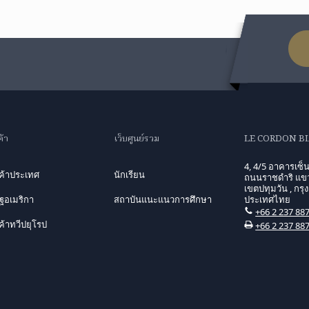
ค้า
เว็บศูนย์รวม
LE CORDON B
4, 4/5 อาคารเซ็น
นค้าประเทศ
นักเรียน
ถนนราชดำริ แขว
เขตปทุมวัน , กรุ
ฐอเมริกา
สถาบันแนะแนวการศึกษา
ประเทศไทย
+66 2 237 88
ค้าทวีปยุโรป
+66 2 237 88