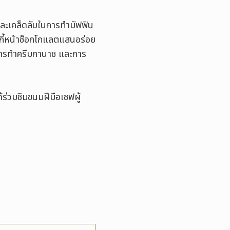
ละเคล็ดลับในการทำมัฟฟิน
กกี้หน้าช็อกโกแลตแสนอร่อย
ม การทำครีมกานาช และการ
ด้ร่วมชิมขนมฝีมือเชฟผู้