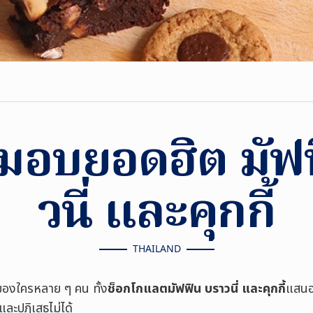
มอบยอดฮิต มัฟฟ
วนี่ และคุกกี้
THAILAND
ของใครหลาย ๆ คน ทั้ง
ช็อกโกแลตมัฟฟิน บราวนี่ และคุกกี้
แสนอร
และปฏิเสธไม่ได้